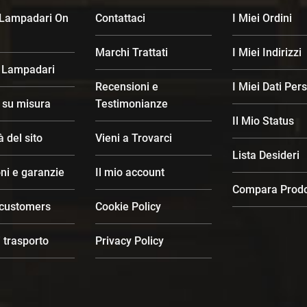
 Lampadari On
Contattaci
I Miei Ordini
Marchi Trattati
I Miei Indirizzi
 Lampadari
Recensioni e
I Miei Dati Per
d su misura
Testimonianze
Il Mio Status
à del sito
Vieni a Trovarci
Lista Desideri
ni e garanzie
Il mio account
Compara Prodo
 customers
Cookie Policy
 trasporto
Privacy Policy