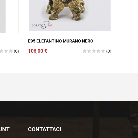
E95 ELEFANTINO MURANO NERO
CALICE
(0)
106,00 €
(0)
146,00 
OUNT
CONTATTACI