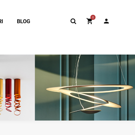
0
I
BLOG