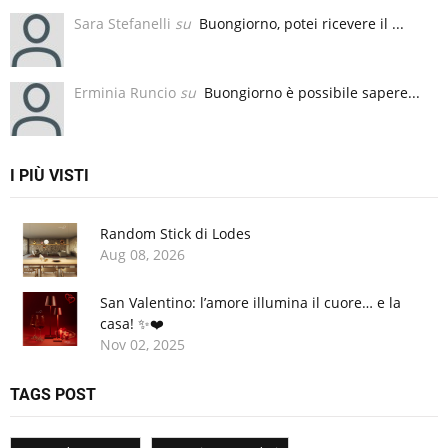
Sara Stefanelli
su
Buongiorno, potei ricevere il ...
Erminia Runcio
su
Buongiorno è possibile sapere...
I PIÙ VISTI
Random Stick di Lodes
Aug
08,
2026
San Valentino: l’amore illumina il cuore… e la
casa! ✨❤️
Nov
02,
2025
TAGS POST