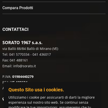
Compara Prodotti
CONTATTACI
SORATO 1967 s.a.s.
via Ballò 88/84 Ballò di Mirano (VE)
Tel: 041 5770334 - 041 436017
Fax: 041 488161
Email:
info@sorato.it
P.IVA:
01984440279
REA:
VE-189684
AEE:
IT08120000005691
Questo Sito usa i cookies.
Utilizziamo i cookie per assicurarti di darti la migliore
Vedi Dove Siamo
esperienza sul nostro sito web. Se continui senza
modificare le tue impostazioni, assumeremo che tu