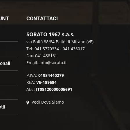
OUNT
CONTATTACI
SORATO 1967 s.a.s.
via Ballò 88/84 Ballò di Mirano (VE)
Tel: 041 5770334 - 041 436017
Fax: 041 488161
Email:
info@sorato.it
sonali
P.IVA:
01984440279
REA:
VE-189684
AEE:
IT08120000005691
Vedi Dove Siamo
tti