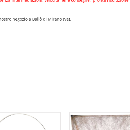
to senza intermediazioni, velocità nelle consegne, pronta risoluzione 
ostro negozio a Ballò di Mirano (Ve).