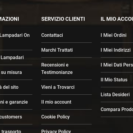
MAZIONI
SERVIZIO CLIENTI
IL MIO ACC
 Lampadari On
Contattaci
I Miei Ordini
Marchi Trattati
I Miei Indirizzi
 Lampadari
Recensioni e
I Miei Dati Per
d su misura
Testimonianze
Il Mio Status
à del sito
Vieni a Trovarci
Lista Desideri
ni e garanzie
Il mio account
Compara Prodo
 customers
Cookie Policy
 trasporto
Privacy Policy