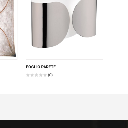
FOGLIO PARETE
GLO-BAL
(0)