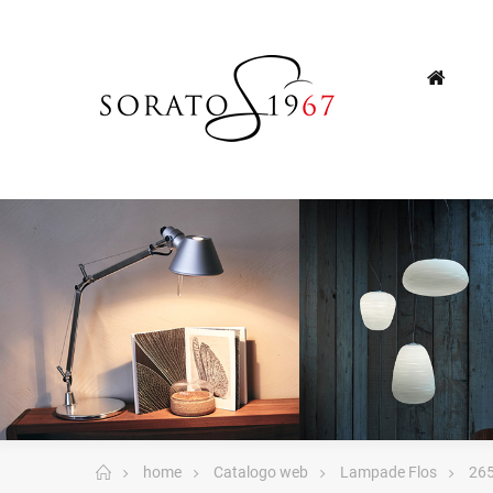
home
Catalogo web
Lampade Flos
265