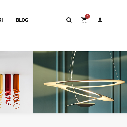
0
I
BLOG