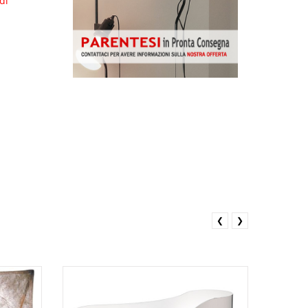
di
❮
❯