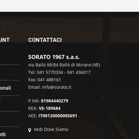
OUNT
CONTATTACI
SORATO 1967 s.a.s.
via Ballò 88/84 Ballò di Mirano (VE)
Tel: 041 5770334 - 041 436017
Fax: 041 488161
Email:
info@sorato.it
sonali
P.IVA:
01984440279
REA:
VE-189684
AEE:
IT08120000005691
Vedi Dove Siamo
tti