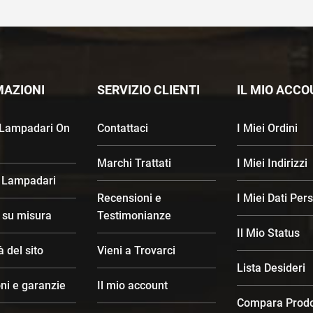
MAZIONI
SERVIZIO CLIENTI
IL MIO ACC
 Lampadari On
Contattaci
I Miei Ordini
Marchi Trattati
I Miei Indirizzi
 Lampadari
Recensioni e
I Miei Dati Per
d su misura
Testimonianze
Il Mio Status
à del sito
Vieni a Trovarci
Lista Desideri
ni e garanzie
Il mio account
Compara Prodo