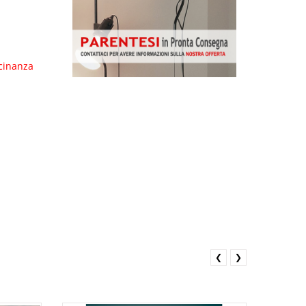
icinanza
❮
❯