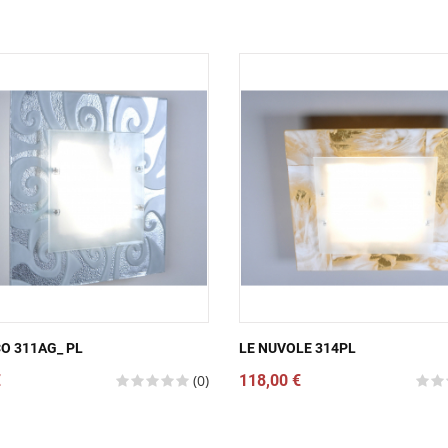
O 311AG_ PL
LE NUVOLE 314PL
€
(0)
118,00 €