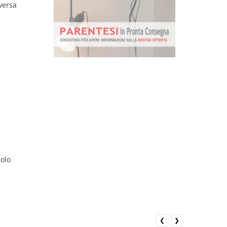
versa
solo
❮
❯