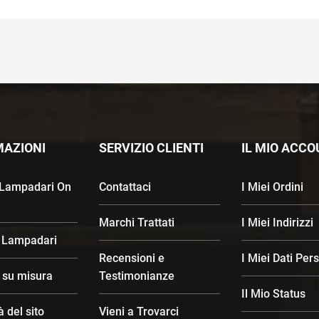
MAZIONI
SERVIZIO CLIENTI
IL MIO ACC
 Lampadari On
Contattaci
I Miei Ordini
Marchi Trattati
I Miei Indirizzi
 Lampadari
Recensioni e
I Miei Dati Per
d su misura
Testimonianze
Il Mio Status
à del sito
Vieni a Trovarci