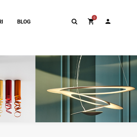
0
I
BLOG