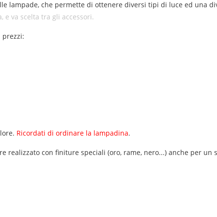
lle lampade, che permette di ottenere diversi tipi di luce ed una di
e va scelta tra gli accessori.
i prezzi:
olore.
Ricordati di ordinare la lampadina
.
 realizzato con finiture speciali (oro, rame, nero...) anche per un 