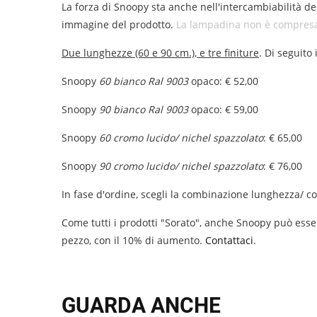
La forza di Snoopy sta anche nell'intercambiabilità de
immagine del prodotto.
La lampadina non è compresa, 
Due lunghezze (60 e 90 cm.), e tre finiture
. Di seguito 
Snoopy
60 bianco Ral 9003
opaco: € 52,00
Snoopy
90 bianco Ral 9003
opaco: € 59,00
Snoopy
60 cromo lucido/ nichel spazzolato
: € 65,00
Snoopy
90
cromo lucido/ nichel spazzolato
: € 76,00
In fase d'ordine, scegli la combinazione lunghezza/ c
Come tutti i prodotti "Sorato", anche Snoopy può essere
pezzo, con il 10% di aumento.
Contattaci
.
GUARDA ANCHE