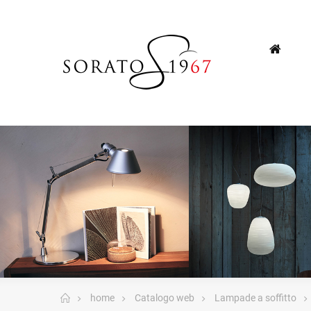
home
Catalogo web
Lampade a soffitto